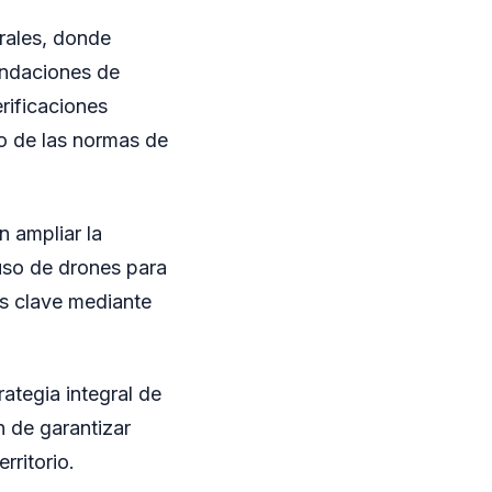
urales, donde
endaciones de
erificaciones
to de las normas de
n ampliar la
 uso de drones para
as clave mediante
ategia integral de
n de garantizar
rritorio.