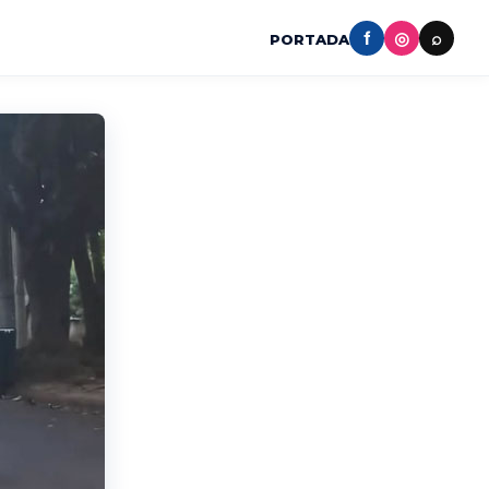
f
◎
⌕
PORTADA