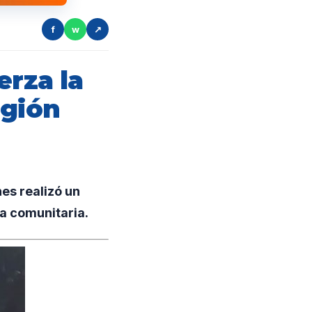
f
w
↗
erza la
egión
es realizó un
ia comunitaria.