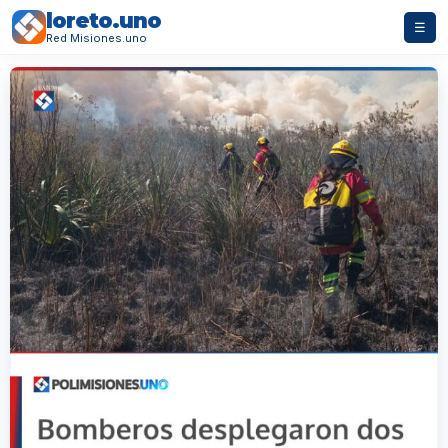
loreto.uno
☰
Red Misiones.uno