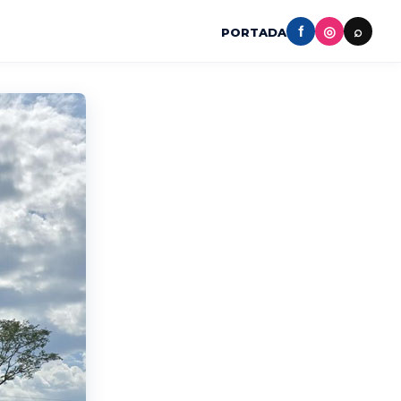
f
◎
⌕
PORTADA