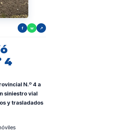
f
w
↗
jó
º 4
ovincial N.º 4 a
 siniestro vial
dos y trasladados
móviles