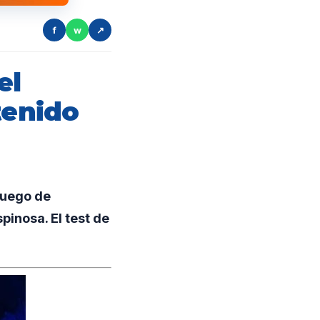
f
w
↗
el
tenido
luego de
pinosa. El test de