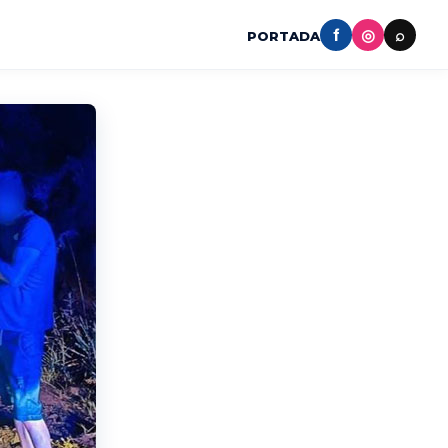
f
◎
⌕
PORTADA