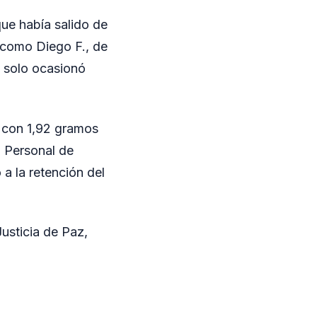
que había salido de
o como Diego F., de
o solo ocasionó
vo con 1,92 gramos
. Personal de
 a la retención del
Justicia de Paz,