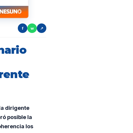
f
w
↗
nario
rente
a dirigente
ró posible la
oherencia los