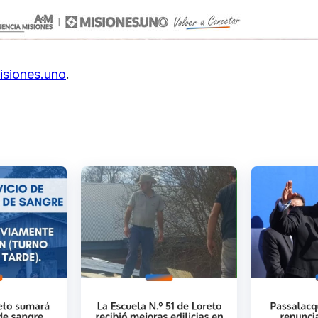
isiones.uno
.