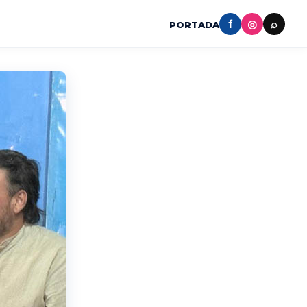
f
◎
⌕
PORTADA