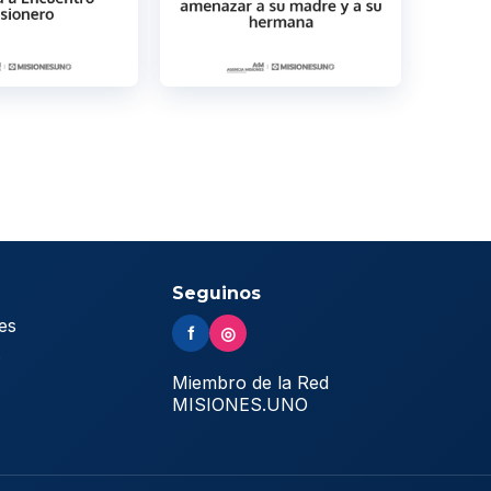
Seguinos
es
f
◎
s
Miembro de la Red
MISIONES.UNO