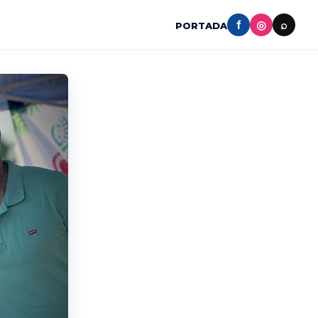
f
◎
⌕
PORTADA