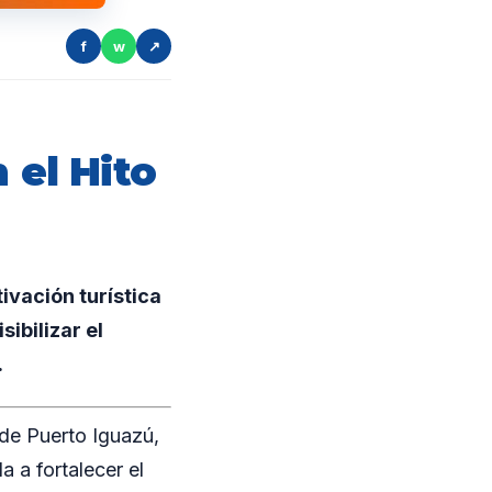
f
w
↗
 el Hito
ivación turística
ibilizar el
.
 de Puerto Iguazú,
 a fortalecer el