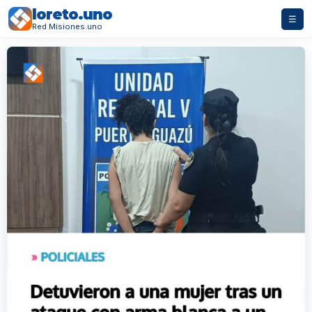
loreto.uno
☰
Red Misiones.uno