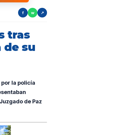
f
w
↗
 tras
a de su
or la policía
resentaban
l Juzgado de Paz