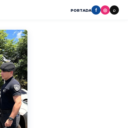
f
◎
⌕
PORTADA