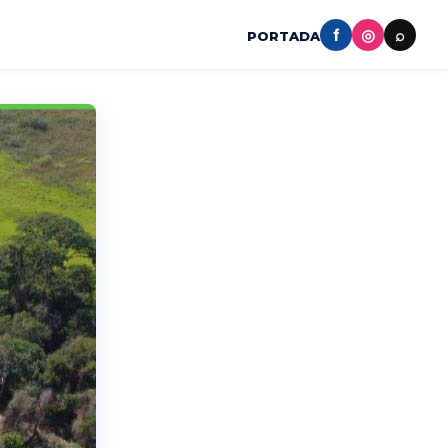
f
◎
⌕
PORTADA