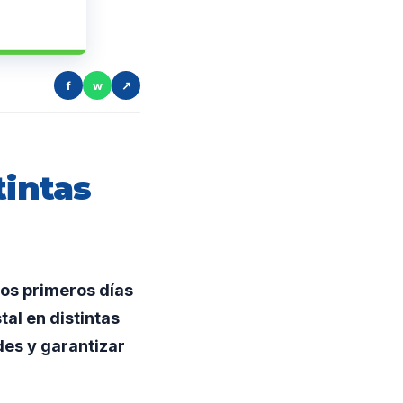
f
w
↗
tintas
 los primeros días
al en distintas
des y garantizar