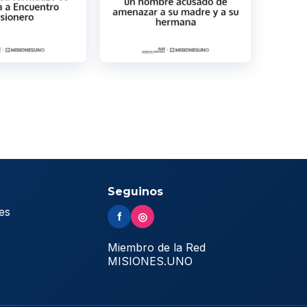
Seguinos
es
f
◎
s
Miembro de la Red
MISIONES.UNO