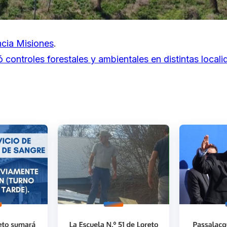
cia Misiones
.
ó controles forestales y ambientales en distintas local