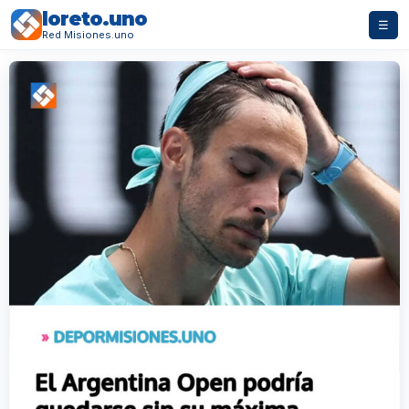
loreto.uno
☰
Red Misiones.uno