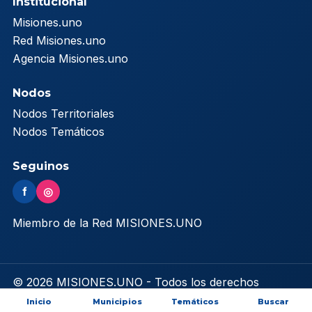
Institucional
Misiones.uno
Red Misiones.uno
Agencia Misiones.uno
Nodos
Nodos Territoriales
Nodos Temáticos
Seguinos
f
◎
Miembro de la Red MISIONES.UNO
© 2026 MISIONES.UNO - Todos los derechos
reservados
Inicio
Municipios
Temáticos
Buscar