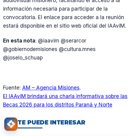
audiovisual misionero, facilitando el acceso a la
información necesaria para participar de la
convocatoria. El enlace para acceder a la reunión
estará disponible en el sitio web oficial del IAAviM.
En esta nota
: @iaavim @serarcor
@gobiernodemisiones @cultura.mnes
@joselo_schuap
Fuente:
AM – Agencia Misiones
.
El IAAviM brindará una charla informativa sobre las
Becas 2026 para los distritos Paraná y Norte
TE PUEDE INTERESAR