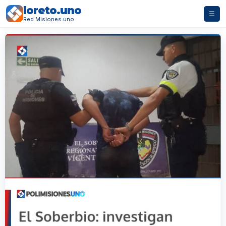
loreto.uno
☰
Red Misiones.uno