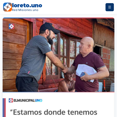
loreto.uno
☰
Red Misiones.uno