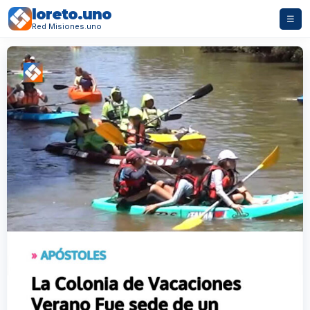
loreto.uno
☰
Red Misiones.uno