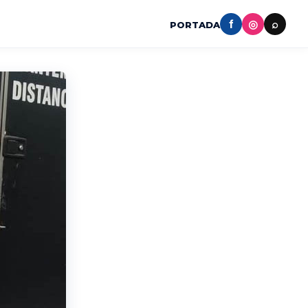
f
◎
⌕
PORTADA