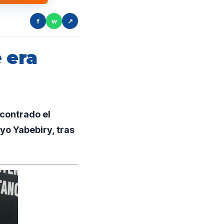
f
w
↗
 era
contrado el
o Yabebiry, tras