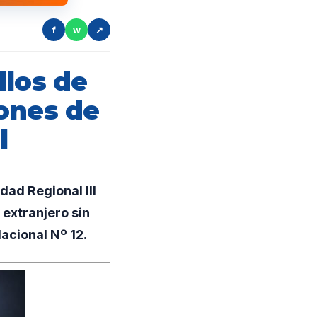
f
w
↗
llos de
ones de
l
dad Regional III
 extranjero sin
acional Nº 12.