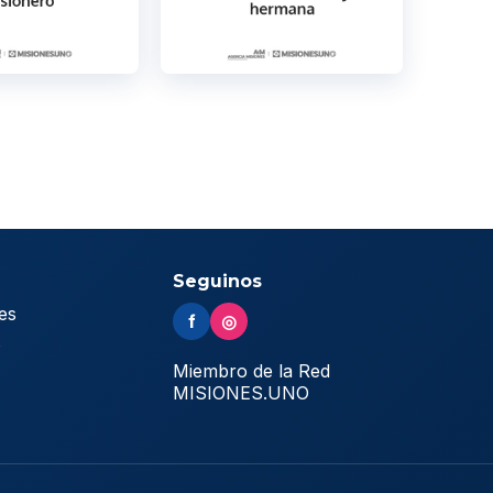
Seguinos
es
f
◎
s
Miembro de la Red
MISIONES.UNO