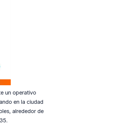
te un operativo
bando en la ciudad
oles, alrededor de
535.