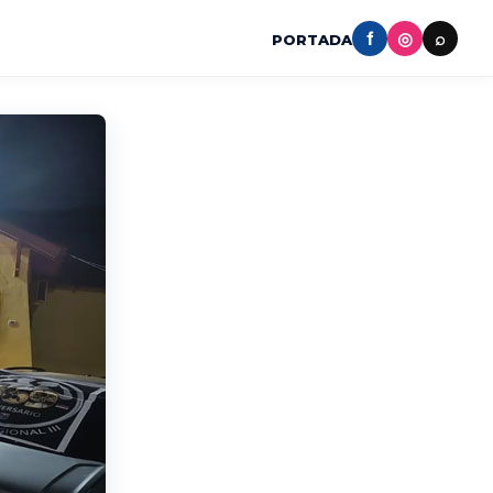
f
◎
⌕
PORTADA