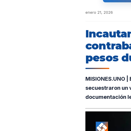
enero 21, 2026
Incauta
contrab
pesos du
MISIONES.UNO | Ef
secuestraron un v
documentación leg