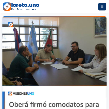
loreto.uno
☰
Red Misiones.uno