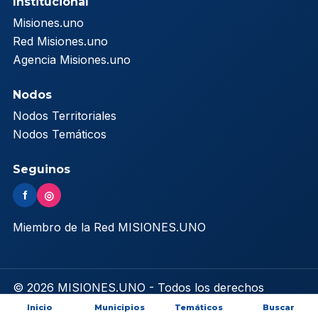
Institucional
Misiones.uno
Red Misiones.uno
Agencia Misiones.uno
Nodos
Nodos Territoriales
Nodos Temáticos
Seguinos
f
◎
Miembro de la Red MISIONES.UNO
© 2026 MISIONES.UNO - Todos los derechos
reservados
Inicio
Municipios
Temáticos
Buscar