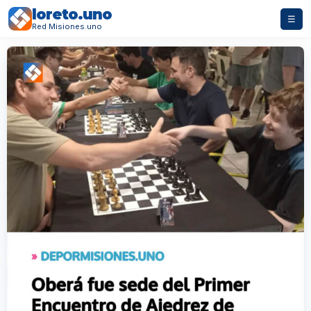
loreto.uno
☰
Red Misiones.uno