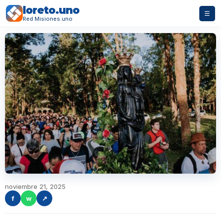
loreto.uno
☰
Red Misiones.uno
noviembre 21, 2025
f
w
↗