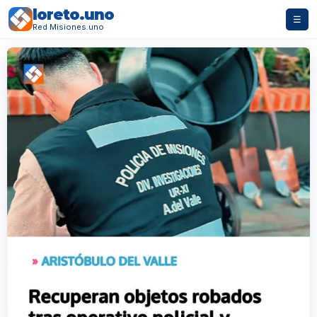
loreto.uno
☰
Red Misiones.uno