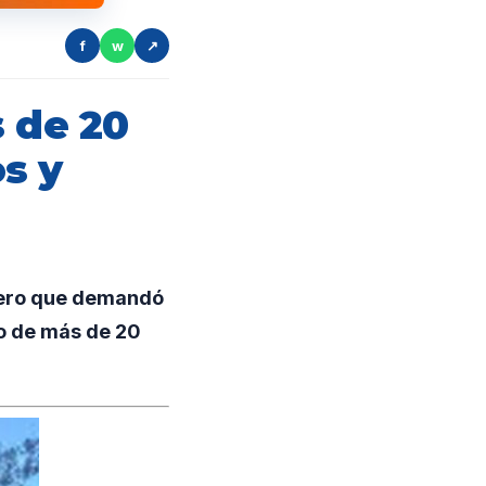
f
w
↗
s de 20
s y
enero que demandó
do de más de 20