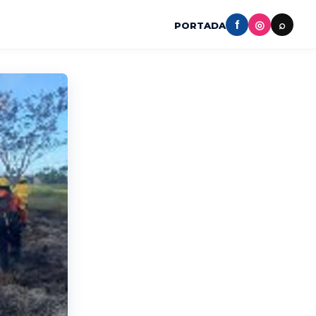
f
◎
⌕
PORTADA