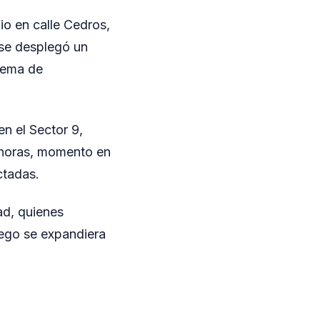
io en calle Cedros,
 se desplegó un
quema de
en el Sector 9,
 horas, momento en
ctadas.
ad, quienes
uego se expandiera