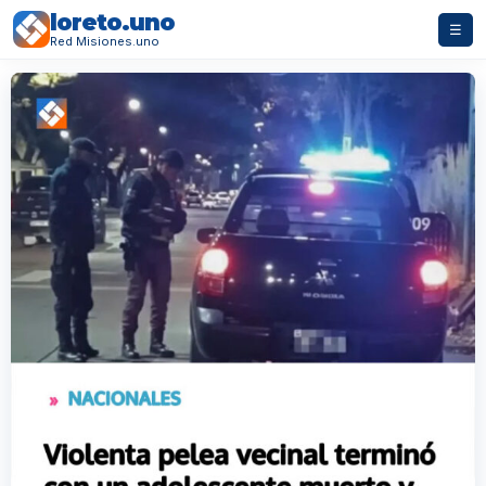
loreto.uno
☰
Red Misiones.uno