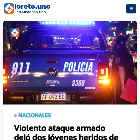
loreto.uno
☰
Red Misiones.uno