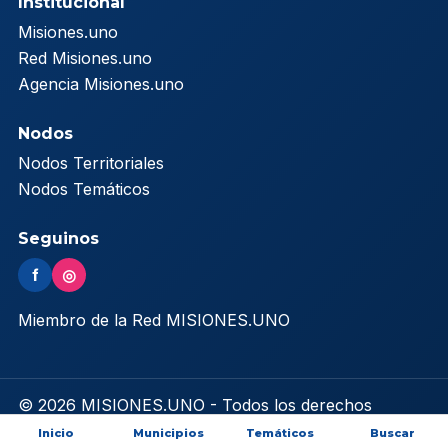
Institucional
Misiones.uno
Red Misiones.uno
Agencia Misiones.uno
Nodos
Nodos Territoriales
Nodos Temáticos
Seguinos
f
◎
Miembro de la Red MISIONES.UNO
© 2026 MISIONES.UNO - Todos los derechos
reservados
Inicio
Municipios
Temáticos
Buscar