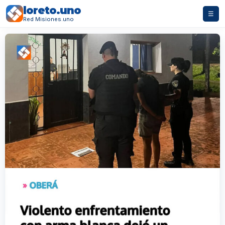
loreto.uno
☰
Red Misiones.uno