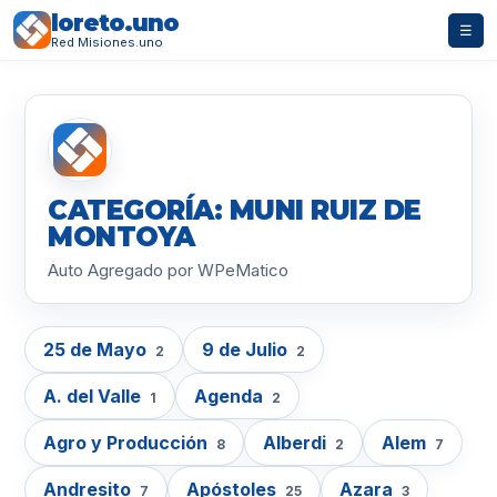
loreto.uno
☰
Red Misiones.uno
CATEGORÍA: MUNI RUIZ DE
MONTOYA
Auto Agregado por WPeMatico
25 de Mayo
9 de Julio
2
2
A. del Valle
Agenda
1
2
Agro y Producción
Alberdi
Alem
8
2
7
Andresito
Apóstoles
Azara
7
25
3