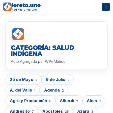
loreto.uno
☰
Red Misiones.uno
CATEGORÍA: SALUD
INDÍGENA
Auto Agregado por WPeMatico
25 de Mayo
9 de Julio
2
2
A. del Valle
Agenda
1
2
Agro y Producción
Alberdi
Alem
8
2
7
Andresito
Apóstoles
Azara
7
25
3