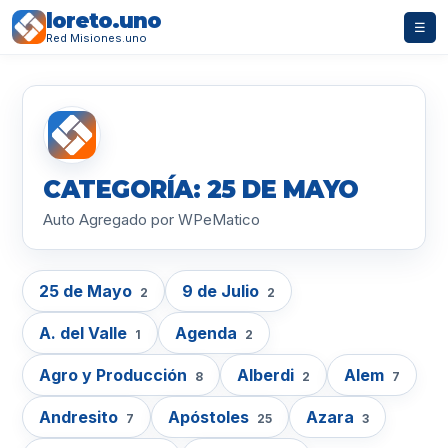
loreto.uno
☰
Red Misiones.uno
CATEGORÍA: 25 DE MAYO
Auto Agregado por WPeMatico
25 de Mayo
9 de Julio
2
2
A. del Valle
Agenda
1
2
Agro y Producción
Alberdi
Alem
8
2
7
Andresito
Apóstoles
Azara
7
25
3