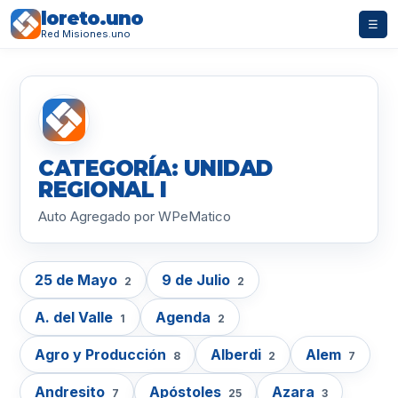
loreto.uno
☰
Red Misiones.uno
CATEGORÍA: UNIDAD
REGIONAL I
Auto Agregado por WPeMatico
25 de Mayo
9 de Julio
2
2
A. del Valle
Agenda
1
2
Agro y Producción
Alberdi
Alem
8
2
7
Andresito
Apóstoles
Azara
7
25
3