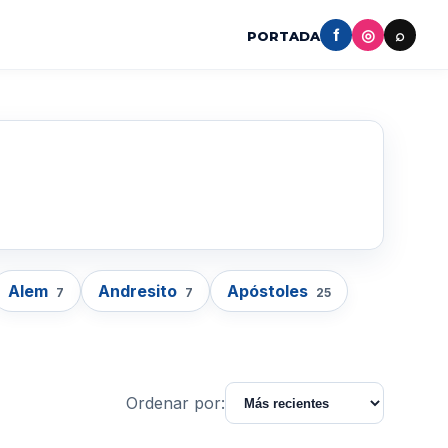
f
◎
⌕
PORTADA
Alem
Andresito
Apóstoles
7
7
25
Ordenar por: