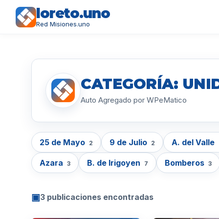
loreto.uno
Red Misiones.uno
CATEGORÍA: UNID
Auto Agregado por WPeMatico
25 de Mayo
9 de Julio
A. del Valle
2
2
Azara
B. de Irigoyen
Bomberos
3
7
3
▣
3 publicaciones encontradas