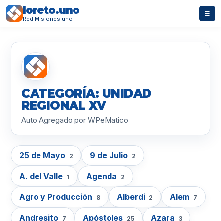
loreto.uno
☰
Red Misiones.uno
CATEGORÍA: UNIDAD
REGIONAL XV
Auto Agregado por WPeMatico
25 de Mayo
9 de Julio
2
2
A. del Valle
Agenda
1
2
Agro y Producción
Alberdi
Alem
8
2
7
Andresito
Apóstoles
Azara
7
25
3